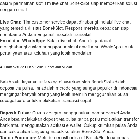
dalam permainan slot, tim live chat BonekSlot siap memberikan solusi
dengan cepat.
Live Chat:
Tim customer service dapat dihubungi melalui live chat
yang tersedia di situs BonekSlot. Respons mereka cepat dan siap
membantu Anda mengatasi masalah transaksi.
Email dan WhatsApp:
Selain live chat, Anda juga dapat
menghubungi customer support melalui email atau WhatsApp untuk
pertanyaan atau keluhan yang lebih mendalam.
4. Transaksi via Pulsa: Solusi Cepat dan Mudah
Salah satu layanan unik yang ditawarkan oleh BonekSlot adalah
deposit via pulsa. Ini adalah metode yang sangat populer di Indonesia,
mengingat banyak orang yang lebih memilih menggunakan pulsa
sebagai cara untuk melakukan transaksi cepat.
Deposit Pulsa:
Cukup dengan menggunakan nomor ponsel Anda,
Anda bisa melakukan deposit via pulsa tanpa perlu melakukan transfer
bank atau menggunakan aplikasi e-wallet. Cukup kirimkan pulsa Anda
dan saldo akan langsung masuk ke akun BonekSlot Anda.
Tanpa Potongan:
Metode deposit pulsa di BonekSlot juga bebas