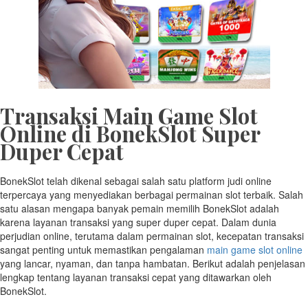
Transaksi Main Game Slot
Online di BonekSlot Super
Duper Cepat
BonekSlot telah dikenal sebagai salah satu platform judi online
terpercaya yang menyediakan berbagai permainan slot terbaik. Salah
satu alasan mengapa banyak pemain memilih BonekSlot adalah
karena layanan transaksi yang super duper cepat. Dalam dunia
perjudian online, terutama dalam permainan slot, kecepatan transaksi
sangat penting untuk memastikan pengalaman
main game slot online
yang lancar, nyaman, dan tanpa hambatan. Berikut adalah penjelasan
lengkap tentang layanan transaksi cepat yang ditawarkan oleh
BonekSlot.